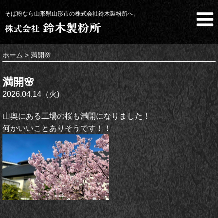
そば粉なら山形県山形市の株式会社鈴木製粉所へ。
ホーム
> 満開🌸
満開🌸
2026.04.14（火)
山奥にある工場の桜も満開になりました！
何かいいことありそうです！！